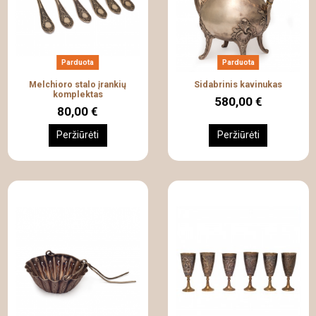
Parduota
Parduota
Melchioro stalo įrankių
Sidabrinis kavinukas
komplektas
580,00 €
80,00 €
Peržiūrėti
Peržiūrėti