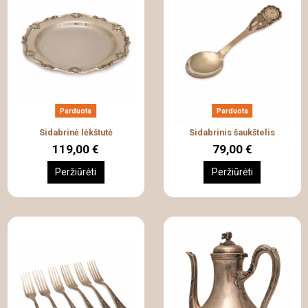
Parduota
Parduota
Sidabrinė lėkštutė
Sidabrinis šaukštelis
119,00 €
79,00 €
Peržiūrėti
Peržiūrėti