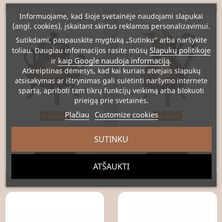
Informuojame, kad šioje svetainėje naudojami slapukai
(angl. cookies), įskaitant skirtus reklamos personalizavimui.
Sutikdami, paspauskite mygtuką „Sutinku“ arba naršykite
Slapukų politikoje
toliau. Daugiau informacijos rasite mūsų
kaip Google naudoja informaciją
ir
.
Atkreiptinas dėmesys
, kad kai kuriais atvejais slapukų
atsisakymas ar ištrynimas gali sulėtinti naršymo internete
spartą, apriboti tam tikrų funkcijų veikimą arba blokuoti
prieigą prie svetainės.
Plačiau
Customize cookies
Parduota
Parduota
Sidabrinė cukrinė
Sidabrinė padažinė
SUTINKU
465,00 €
295,00 €
Peržiūrėti
Peržiūrėti
ATŠAUKTI