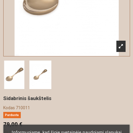
Sidabrinis šaukštelis
Kodas
710011
Parduota
79,00 €
Su mokesčiais
Informuojame, kad šioje svetainėje naudojami slapukai