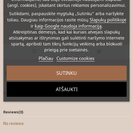
(angl. cookies), įskaitant skirtus reklamos personalizavimui.
Sutikdami, paspauskite mygtuką „Sutinku“ arba naršykite
Sidabrinis (925 praba) šaukštelis. Puiki dovana naujagimiui -
Slapukų politikoje
toliau. Daugiau informacijos rasite mūsų
galimybė išgraviruoti vaikučio gimimo laiką, svorį ir ūgį.
kaip Google naudoja informaciją
ir
.
Atkreiptinas dėmesys
, kad kai kuriais atvejais slapukų
Į krepšelį
atsisakymas ar ištrynimas gali sulėtinti naršymo internete
spartą, apriboti tam tikrų funkcijų veikimą arba blokuoti
prieigą prie svetainės.
Plačiau
Customize cookies
SUTINKU
ATŠAUKTI
Prekė detaliau
Reviews
(0)
No reviews