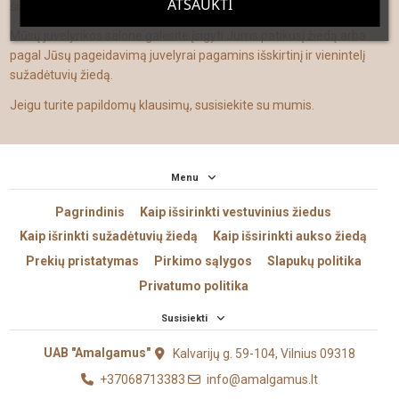
ATŠAUKTI
šiame piršte yra vena, kuri keliauja tiesiai į širdį.
Mūsų juvelyrikos salone galėsite įsigyti Jums patikusį žiedą arba
pagal Jūsų pageidavimą juvelyrai pagamins išskirtinį ir vienintelį
sužadėtuvių žiedą.
Jeigu turite papildomų klausimų, susisiekite su mumis.
Menu
Pagrindinis
Kaip išsirinkti vestuvinius žiedus
Kaip išrinkti sužadėtuvių žiedą
Kaip išsirinkti aukso žiedą
Prekių pristatymas
Pirkimo sąlygos
Slapukų politika
Privatumo politika
Susisiekti
UAB "Amalgamus"
Kalvarijų g. 59-104, Vilnius 09318
+37068713383
info@amalgamus.lt