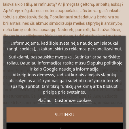
laisvalaikio stilių, ar rafinuotą? Ar ji mėgsta geltoną, ar baltą auksą?
Apžiūrėję mėgstamus moters papuošalus, Jūs be vargo išrinksite
tobulą sužadėtuvių žiedą. Populiariausi sužadėtuvių žiedai yra su
briliantais, nes šis akmuo simbolizuoja meilės stiprybę ir amžinybę,
neša laimę, suteikia apsaugą. Nederėtų pamiršti, kad sužadėtuvių
žiedas bus nešiojamas kiekvieną dieną, todėl atsižvelkite į moters
stilių ir numatykite, kokio dizaino žiedas atrodytų tinkamiausias:
Informuojame, kad šioje svetainėje naudojami slapukai
(angl. cookies), įskaitant skirtus reklamos personalizavimui.
klasikinis – su vienu centriniu deimantu, modernus – su šoniniais
briliantais ar išskirtinis – įmantrių formų.
Sutikdami, paspauskite mygtuką „Sutinku“ arba naršykite
Slapukų politikoje
toliau. Daugiau informacijos rasite mūsų
Kokį biudžetą skirti sužadėtuvių žiedui? Čia jau ribų nėra. Lietuvoje
kaip Google naudoja informaciją
ir
.
statistiškai sužadėtuvių žiedui išleidžiama nuo 600 - 1200€. Svarbu
Atkreiptinas dėmesys
, kad kai kuriais atvejais slapukų
nepamiršti, kad kokybiškas briliantas yra puiki investicija ir, laikui
atsisakymas ar ištrynimas gali sulėtinti naršymo internete
bėgant, jo vertė tik didėja. Vyrauja penkios populiariausios deimantų
spartą, apriboti tam tikrų funkcijų veikimą arba blokuoti
formos: apvalus, princesės (kvadrato forma), stačiakampis, ovalas
prieigą prie svetainės.
ir keturkampis. Gal ji jau nešioja kažką panašaus? Jūsų užduotis
Plačiau
Customize cookies
išrinkti tokį deimantą, kuriuo ji liktų sužavėta, tačiau, jei labai sunku
apsispręsti, niekada neprašausite pasirinkę apvalų briliantą.
SUTINKU
Jau nuo senų laikų manoma, kad sužadėtuvių žiedą reikia užmauti
ant kairės rankos bevardžio piršto. Dar senovės egiptiečiai tikėjo, kad