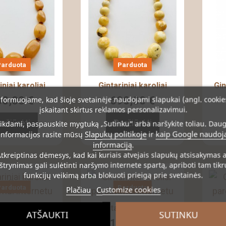
Parduota
Parduota
iniai karoliai
Gintariniai karoliai
Gin
0,00 €
690,00 €
formuojame, kad šioje svetainėje naudojami slapukai (angl. cookie
įskaitant skirtus reklamos personalizavimui.
ržiūrėti
Peržiūrėti
ikdami, paspauskite mygtuką „Sutinku“ arba naršykite toliau. Dau
Slapukų politikoje
kaip Google naudoj
informacijos rasite mūsų
ir
informaciją
.
tkreiptinas dėmesys
, kad kai kuriais atvejais slapukų atsisakymas 
ištrynimas gali sulėtinti naršymo internete spartą, apriboti tam tikr
funkcijų veikimą arba blokuoti prieigą prie svetainės.
Parduota
Parduota
Plačiau
Customize cookies
iniai karoliai
Gintariniai karoliai
G
ATŠAUKTI
SUTINKU
0,00 €
150,00 €