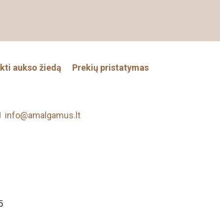
nkti aukso žiedą
Prekių pristatymas
info@amalgamus.lt
5