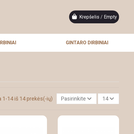
Krepšelis
/
Empty
RBINIAI
GINTARO DIRBINIAI
1-14 iš 14 prekės(-ių)
Pasirinkite
14