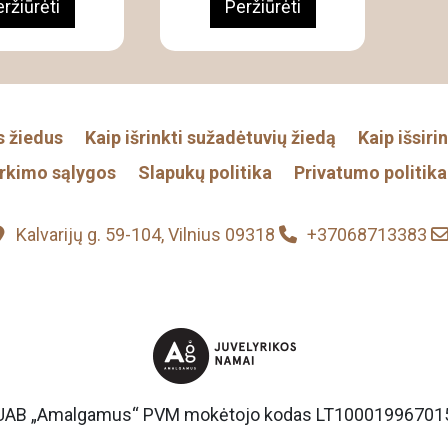
ržiūrėti
Peržiūrėti
s žiedus
Kaip išrinkti sužadėtuvių žiedą
Kaip išsiri
irkimo sąlygos
Slapukų politika
Privatumo politika
Kalvarijų g. 59-104, Vilnius 09318
+37068713383
UAB „Amalgamus“ PVM mokėtojo kodas LT10001996701