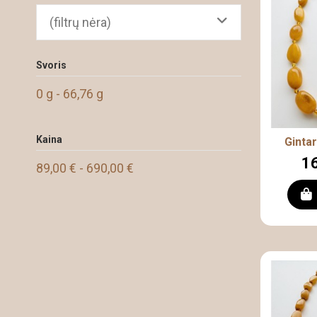
(filtrų nėra)
Svoris
0 g - 66,76 g
Kaina
Gintar
16
89,00 € - 690,00 €