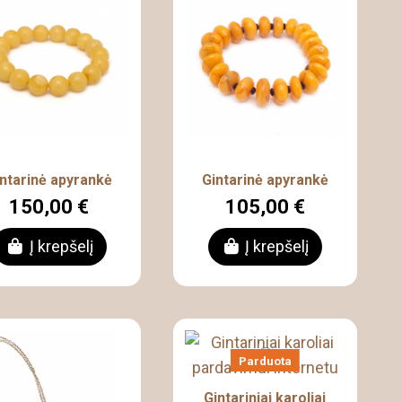
intarinė apyrankė
Gintarinė apyrankė
150,00 €
105,00 €
Į krepšelį
Į krepšelį
Parduota
Gintariniai karoliai