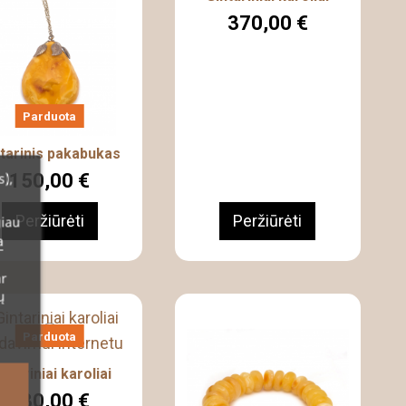
370,00 €
Parduota
tarinis pakabukas
150,00 €
s),
Peržiūrėti
Peržiūrėti
giau
a
ar
ų
Parduota
intariniai karoliai
130,00 €