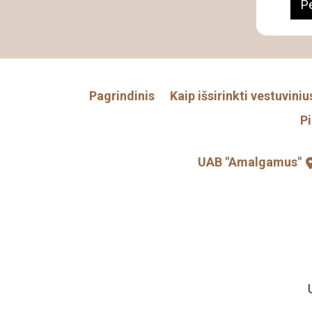
Pe
Pagrindinis
Kaip išsirinkti vestuviniu
P
UAB "Amalgamus"