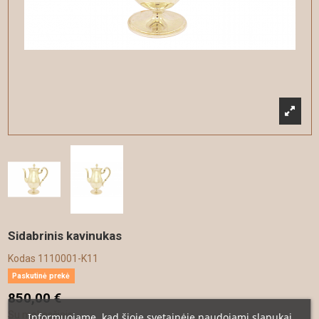
Sidabrinis kavinukas
Kodas
1110001-K11
Paskutinė prekė
850,00 €
Su mokesčiais
Informuojame, kad šioje svetainėje naudojami slapukai