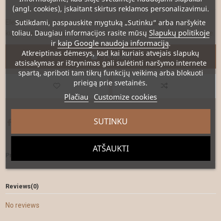
(angl. cookies), įskaitant skirtus reklamos personalizavimui.
Sutikdami, paspauskite mygtuką „Sutinku“ arba naršykite
Elegantiškas ir dailus sidabro kavinukas/arbatinukas papuoš bet
Slapukų politikoje
toliau. Daugiau informacijos rasite mūsų
kurį stalą ar indaują. Sidabro praba 830. Pagamintas Skandinavijoje.
kaip Google naudoja informaciją
ir
.
Atkreiptinas dėmesys
, kad kai kuriais atvejais slapukų
Į krepšelį
atsisakymas ar ištrynimas gali sulėtinti naršymo internete
spartą, apriboti tam tikrų funkcijų veikimą arba blokuoti
prieigą prie svetainės.
Plačiau
Customize cookies
SUTINKU
ATŠAUKTI
Prekė detaliau
Reviews
(0)
No reviews