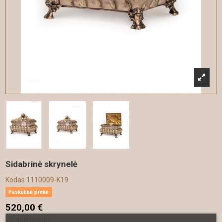
Sidabrinė skrynelė
Kodas
1110009-K19
Paskutinė prekė
520,00 €
Su mokesčiais