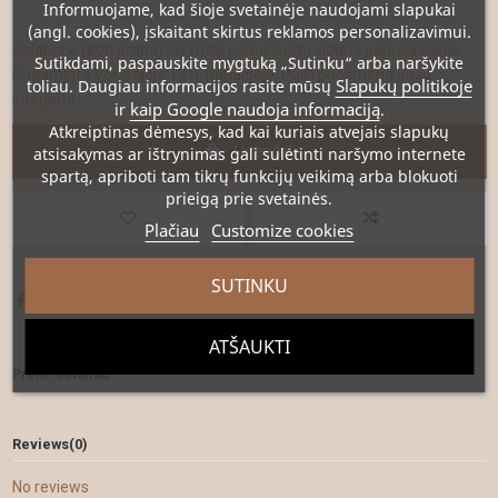
Informuojame, kad šioje svetainėje naudojami slapukai
(angl. cookies), įskaitant skirtus reklamos personalizavimui.
Sidabrinė (800 praba) skrynelė paauksuotu vidumi papuošalams.
Sutikdami, paspauskite mygtuką „Sutinku“ arba naršykite
Pagaminta Vokietijoje 19 a. pabaigoje. Puiki puošmena Jūsų
Slapukų politikoje
toliau. Daugiau informacijos rasite mūsų
interjerui.
kaip Google naudoja informaciją
ir
.
Atkreiptinas dėmesys
, kad kai kuriais atvejais slapukų
Į krepšelį
atsisakymas ar ištrynimas gali sulėtinti naršymo internete
spartą, apriboti tam tikrų funkcijų veikimą arba blokuoti
prieigą prie svetainės.
Plačiau
Customize cookies
SUTINKU
ATŠAUKTI
Prekė detaliau
Reviews
(0)
No reviews