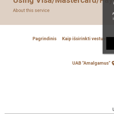
Using Visa/Mastercard/Pay
About this service
A
Pagrindinis
Kaip išsirinkti vestuviniu
P
UAB "Amalgamus"