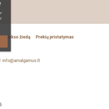
a
ar
ų
nkti aukso žiedą
Prekių pristatymas
info@amalgamus.lt
5