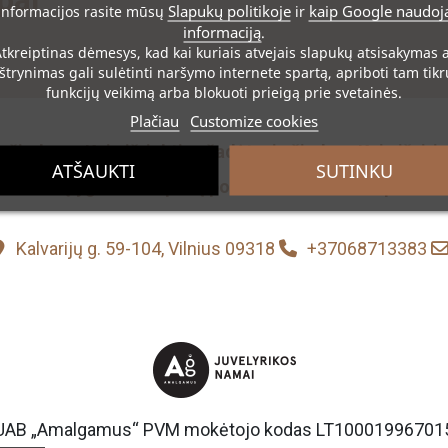
pal
Slapukų politikoje
kaip Google naudoj
informacijos rasite mūsų
ir
informaciją
.
tkreiptinas dėmesys
, kad kai kuriais atvejais slapukų atsisakymas 
ištrynimas gali sulėtinti naršymo internete spartą, apriboti tam tikr
funkcijų veikimą arba blokuoti prieigą prie svetainės.
Plačiau
Customize cookies
s žiedus
Kaip išrinkti sužadėtuvių žiedą
Kaip išsiri
ATŠAUKTI
SUTINKU
irkimo sąlygos
Slapukų politika
Privatumo politika
Kalvarijų g. 59-104, Vilnius 09318
+37068713383
UAB „Amalgamus“ PVM mokėtojo kodas LT10001996701