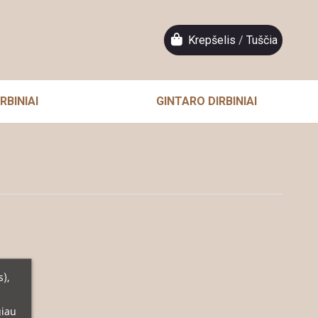
Krepšelis
/
Tuščia
RBINIAI
GINTARO DIRBINIAI
s),
giau