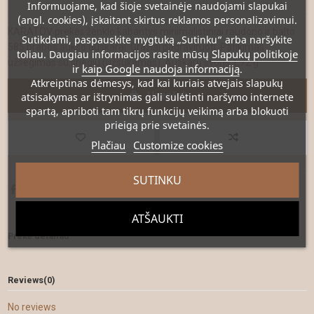
Informuojame, kad šioje svetainėje naudojami slapukai
(angl. cookies), įskaitant skirtus reklamos personalizavimui.
KARATOV prekės ženklo kabantys minimalistiniai raudono ir balto
Sutikdami, paspauskite mygtuką „Sutinku“ arba naršykite
585 prabos aukso auskarai. Gražiai pagraviruoti. Patikimas
Slapukų politikoje
toliau. Daugiau informacijos rasite mūsų
užsegimas su sriegiu (užsukamas). Auskarų svoris 1,72 g.
kaip Google naudoja informaciją
ir
.
Atkreiptinas dėmesys
, kad kai kuriais atvejais slapukų
Į krepšelį
atsisakymas ar ištrynimas gali sulėtinti naršymo internete
spartą, apriboti tam tikrų funkcijų veikimą arba blokuoti
prieigą prie svetainės.
Plačiau
Customize cookies
SUTINKU
ATŠAUKTI
Prekė detaliau
Reviews
(0)
No reviews