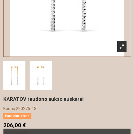
KARATOV raudono aukso auskarai
Kodas
220275-18
Paskutinė prekė
206,00 €
Su mokesčiais