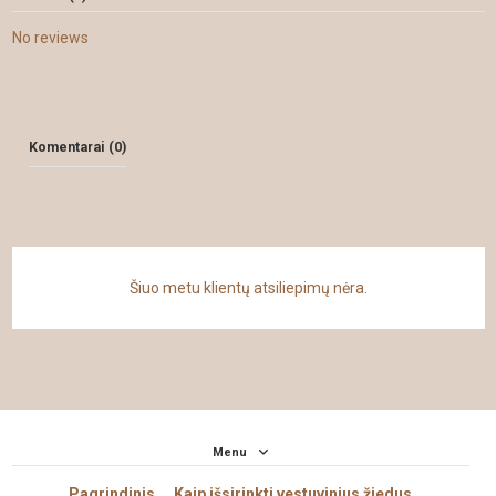
No reviews
Komentarai (0)
Šiuo metu klientų atsiliepimų nėra.
Menu
Pagrindinis
Kaip išsirinkti vestuvinius žiedus