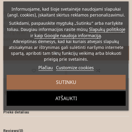
Informuojame, kad šioje svetainėje naudojami slapukai
Puikus SOKOLOV prekės ženklo (Rusija) juvelyrinės keramikos
(angl. cookies), įskaitant skirtus reklamos personalizavimui.
žiedas su raudoname 585 prabos aukse inkrustuotu briliantu.
Sutikdami, paspauskite mygtuką „Sutinku“ arba naršykite
Brangakmenio dydis 0,035 ct, spalva RW, švarumas SI1. Žiedo svoris
Slapukų politikoje
toliau. Daugiau informacijos rasite mūsų
4,72 g, dydis 17. Keramikos spalva - juoda, blizgi. Moderni klasika -
kaip Google naudoja informaciją
ir
.
kiekvienos moters puošmena.
Atkreiptinas dėmesys
, kad kai kuriais atvejais slapukų
atsisakymas ar ištrynimas gali sulėtinti naršymo internete
spartą, apriboti tam tikrų funkcijų veikimą arba blokuoti
Į krepšelį
prieigą prie svetainės.
Plačiau
Customize cookies
SUTINKU
ATŠAUKTI
Prekė detaliau
Reviews
(0)