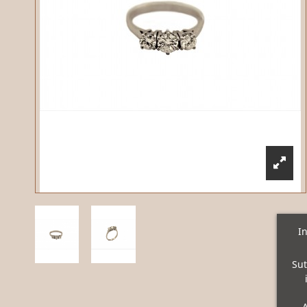
In
Sut