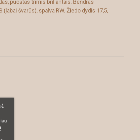
as, puoštas trimis briliantais. Bendras
labai švarūs), spalva RW. Žiedo dydis 17,5,
s),
giau
a