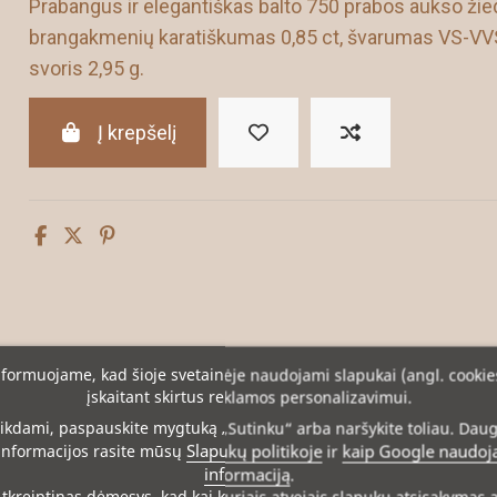
Prabangus ir elegantiškas balto 750 prabos aukso žied
brangakmenių karatiškumas 0,85 ct, švarumas VS-VVS (
svoris 2,95 g.
Į krepšelį
formuojame, kad šioje svetainėje naudojami slapukai (angl. cookie
įskaitant skirtus reklamos personalizavimui.
ikdami, paspauskite mygtuką „Sutinku“ arba naršykite toliau. Dau
Slapukų politikoje
kaip Google naudoj
informacijos rasite mūsų
ir
informaciją
.