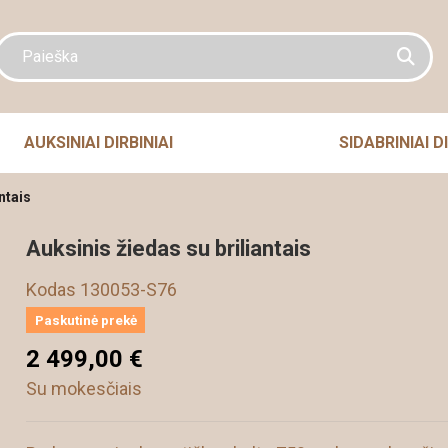
AUKSINIAI DIRBINIAI
SIDABRINIAI DI
ntais
Auksinis žiedas su briliantais
Kodas
130053-S76
Paskutinė prekė
2 499,00 €
Su mokesčiais