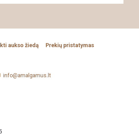
nkti aukso žiedą
Prekių pristatymas
info@amalgamus.lt
5