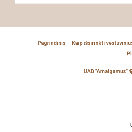
Pagrindinis
Kaip išsirinkti vestuviniu
P
UAB "Amalgamus"