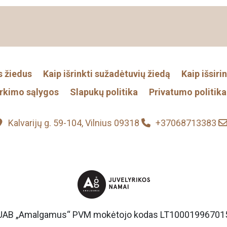
s žiedus
Kaip išrinkti sužadėtuvių žiedą
Kaip išsiri
irkimo sąlygos
Slapukų politika
Privatumo politika
Kalvarijų g. 59-104, Vilnius 09318
+37068713383
UAB „Amalgamus“ PVM mokėtojo kodas LT10001996701