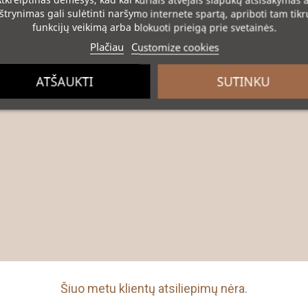
tkreiptinas dėmesys
, kad kai kuriais atvejais slapukų atsisakymas 
ištrynimas gali sulėtinti naršymo internete spartą, apriboti tam tikr
funkcijų veikimą arba blokuoti prieigą prie svetainės.
Plačiau
Customize cookies
ATŠAUKTI
SUTINKU
Šiuo metu klientų atsiliepimų nėra.