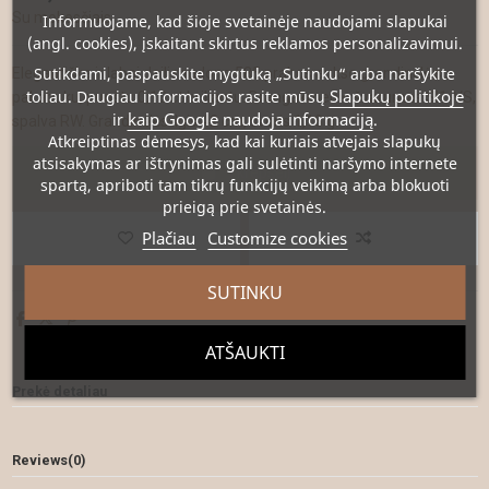
Su mokesčiais
Informuojame, kad šioje svetainėje naudojami slapukai
(angl. cookies), įskaitant skirtus reklamos personalizavimui.
Sutikdami, paspauskite mygtuką „Sutinku“ arba naršykite
Elegantiška ir labai daili raudono 585 prabos aukso grandinėlė su
Slapukų politikoje
toliau. Daugiau informacijos rasite mūsų
pakabuku, puoštu 0,10 ct briliantu. Brangakmenio švarumas SI1-VS,
kaip Google naudoja informaciją
ir
.
spalva RW. Grandinėlės ilgis 42 cm, svoris 1,18 g.
Atkreiptinas dėmesys
, kad kai kuriais atvejais slapukų
atsisakymas ar ištrynimas gali sulėtinti naršymo internete
Į krepšelį
spartą, apriboti tam tikrų funkcijų veikimą arba blokuoti
prieigą prie svetainės.
Plačiau
Customize cookies
SUTINKU
ATŠAUKTI
Prekė detaliau
Reviews
(0)