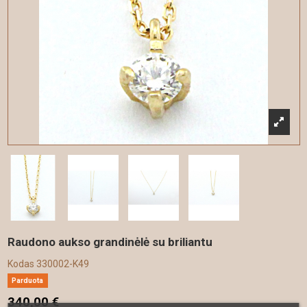
Raudono aukso grandinėlė su briliantu
Kodas
330002-K49
Parduota
340,00 €