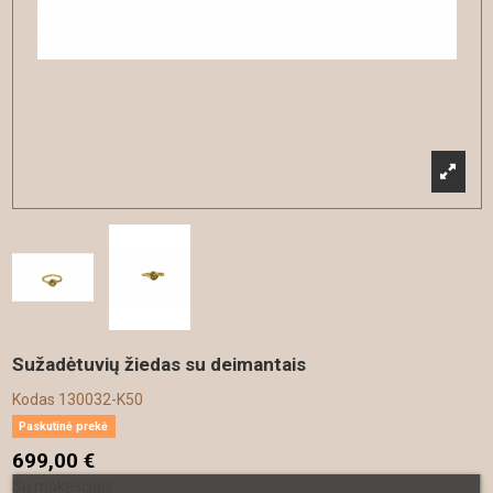
Sužadėtuvių žiedas su deimantais
Kodas
130032-K50
Paskutinė prekė
699,00 €
Su mokesčiais