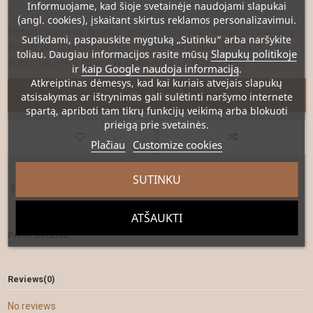
Informuojame, kad šioje svetainėje naudojami slapukai
(angl. cookies), įskaitant skirtus reklamos personalizavimui.
Elegantiškas ir labai dailus geltono 585 prabos aukso sužadėtuvių
Sutikdami, paspauskite mygtuką „Sutinku“ arba naršykite
žiedas, puoštas deimantais. Bendras karatiškumas 0,31 ct,
Slapukų politikoje
toliau. Daugiau informacijos rasite mūsų
švarumas SI-P2, spalva W. Žiedo dydis 17, svoris 2,49 g.
kaip Google naudoja informaciją
ir
.
Atkreiptinas dėmesys
, kad kai kuriais atvejais slapukų
Į krepšelį
atsisakymas ar ištrynimas gali sulėtinti naršymo internete
spartą, apriboti tam tikrų funkcijų veikimą arba blokuoti
prieigą prie svetainės.
Plačiau
Customize cookies
SUTINKU
ATŠAUKTI
Prekė detaliau
Reviews
(0)
No reviews