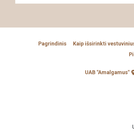
Pagrindinis
Kaip išsirinkti vestuviniu
P
UAB "Amalgamus"