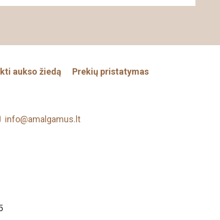
nkti aukso žiedą
Prekių pristatymas
info@amalgamus.lt
5