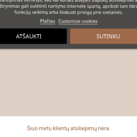
tkreiptinas dėmesys
, kad kai kuriais atvejais slapukų atsisakymas 
ištrynimas gali sulėtinti naršymo internete spartą, apriboti tam tikr
funkcijų veikimą arba blokuoti prieigą prie svetainės.
Plačiau
Customize cookies
ATŠAUKTI
SUTINKU
Šiuo metu klientų atsiliepimų nėra.