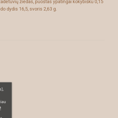
adėtuvių žiedas, puoštas ypatingai kokybišku 0,15
o dydis 16,5, svoris 2,63 g.
s),
giau
a