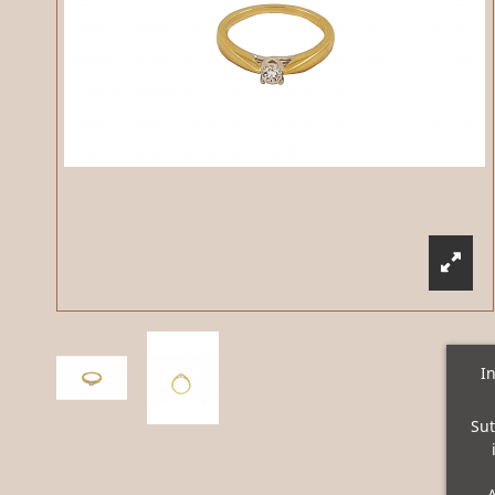
In
Sut