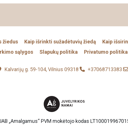
s žiedus
Kaip išrinkti sužadėtuvių žiedą
Kaip išsiri
irkimo sąlygos
Slapukų politika
Privatumo politika
Kalvarijų g. 59-104, Vilnius 09318
+37068713383
UAB „Amalgamus“ PVM mokėtojo kodas LT10001996701