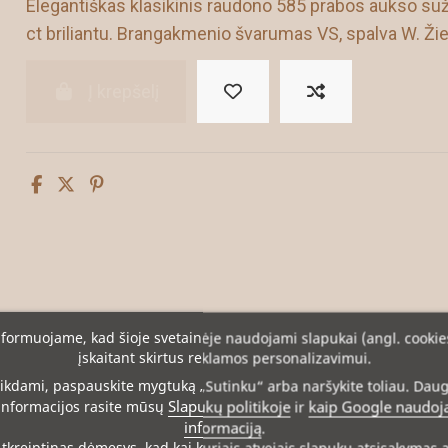
Elegantiškas klasikinis raudono 585 prabos aukso suž
ct briliantu. Brangakmenio švarumas VS, spalva W. Žied
Į krepšelį
formuojame, kad šioje svetainėje naudojami slapukai (angl. cookie
įskaitant skirtus reklamos personalizavimui.
ikdami, paspauskite mygtuką „Sutinku“ arba naršykite toliau. Dau
Slapukų politikoje
kaip Google naudoj
informacijos rasite mūsų
ir
informaciją
.