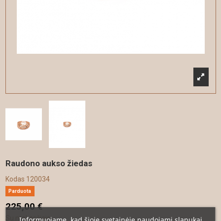
Raudono aukso žiedas
Kodas
120034
Parduota
225,00 €
Su mokesčiais
Informuojame, kad šioje svetainėje naudojami slapukai