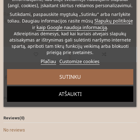
(angl. cookies), įskaitant skirtus reklamos personalizavimui.
Sutikdami, paspauskite mygtuką „Sutinku“ arba naršykite
Raudono 585 prabos aukso žiedas, puoštas subtiliu ažūru. Žiedo
Slapukų politikoje
toliau. Daugiau informacijos rasite mūsų
dydis 20,5, svoris 3,73 g. Puikiai tinka brandesnio amžiaus moteriai.
kaip Google naudoja informaciją
ir
.
Atkreiptinas dėmesys
, kad kai kuriais atvejais slapukų
Į krepšelį
atsisakymas ar ištrynimas gali sulėtinti naršymo internete
spartą, apriboti tam tikrų funkcijų veikimą arba blokuoti
prieigą prie svetainės.
Plačiau
Customize cookies
SUTINKU
ATŠAUKTI
Prekė detaliau
Reviews
(0)
No reviews