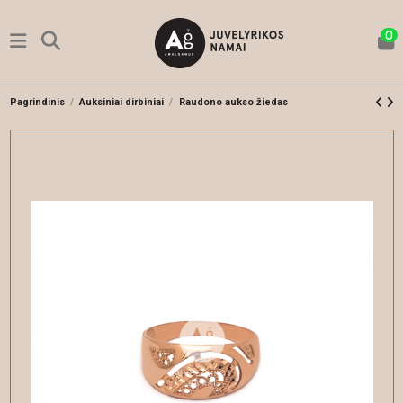
0
Pagrindinis
Auksiniai dirbiniai
Raudono aukso žiedas