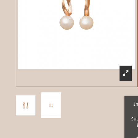
In
Sut