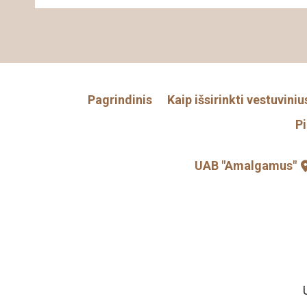
Pagrindinis
Kaip išsirinkti vestuviniu
P
UAB "Amalgamus"