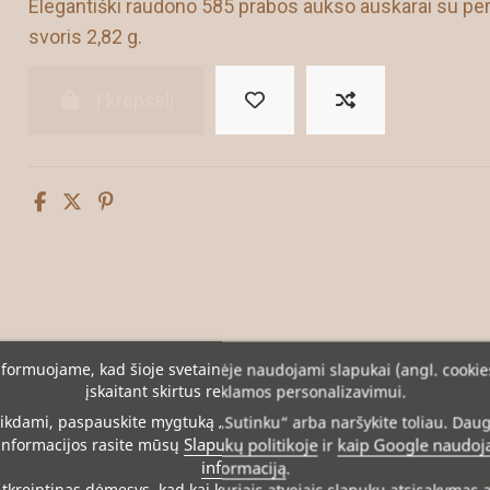
Elegantiški raudono 585 prabos aukso auskarai su per
svoris 2,82 g.
Į krepšelį
formuojame, kad šioje svetainėje naudojami slapukai (angl. cookie
įskaitant skirtus reklamos personalizavimui.
ikdami, paspauskite mygtuką „Sutinku“ arba naršykite toliau. Dau
Slapukų politikoje
kaip Google naudoj
informacijos rasite mūsų
ir
informaciją
.