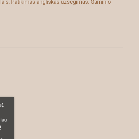
lais. Patikimas angliškas užsegimas. Gaminio
s),
giau
a