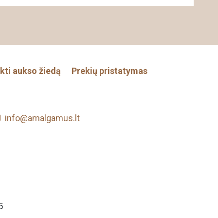
nkti aukso žiedą
Prekių pristatymas
info@amalgamus.lt
5