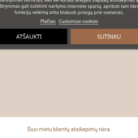
tkreiptinas dėmesys
, kad kai kuriais atvejais slapukų atsisakymas 
ištrynimas gali sulėtinti naršymo internete spartą, apriboti tam tikr
funkcijų veikimą arba blokuoti prieigą prie svetainės.
Plačiau
Customize cookies
ATŠAUKTI
SUTINKU
Šiuo metu klientų atsiliepimų nėra.