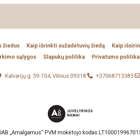
s žiedus
Kaip išrinkti sužadėtuvių žiedą
Kaip išsiri
irkimo sąlygos
Slapukų politika
Privatumo politika
Kalvarijų g. 59-104, Vilnius 09318
+37068713383
UAB „Amalgamus“ PVM mokėtojo kodas LT10001996701